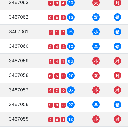
3467063
20
大
对
7
9
4
3467062
15
双
错
0
6
9
3467061
15
小
错
7
1
7
3467060
10
单
错
2
4
4
3467059
06
小
对
1
4
1
3467058
20
双
对
6
5
9
3467057
07
小
对
4
3
0
3467056
22
单
错
5
9
8
3467055
12
小
对
2
9
1