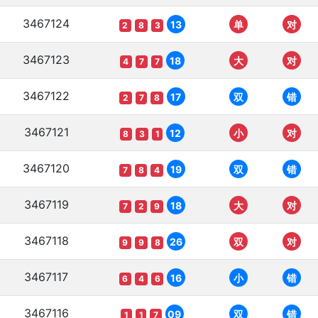
3467124
13
单
对
2
8
3
3467123
18
大
对
4
7
7
3467122
17
双
错
2
7
8
3467121
12
小
对
8
3
1
3467120
19
双
错
7
8
4
3467119
18
大
对
7
2
9
3467118
26
双
对
9
9
8
3467117
16
小
错
6
4
6
3467116
09
双
错
1
1
7